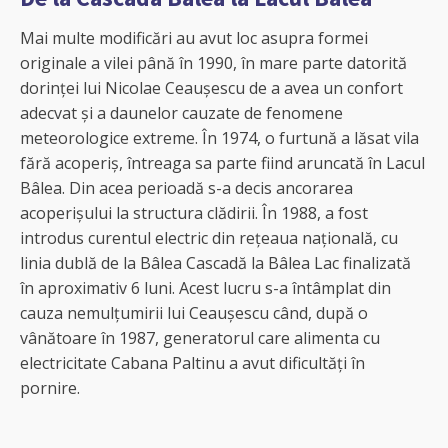
Mai multe modificări au avut loc asupra formei
originale a vilei până în 1990, în mare parte datorită
dorinței lui Nicolae Ceaușescu de a avea un confort
adecvat și a daunelor cauzate de fenomene
meteorologice extreme. În 1974, o furtună a lăsat vila
fără acoperiș, întreaga sa parte fiind aruncată în Lacul
Bâlea. Din acea perioadă s-a decis ancorarea
acoperișului la structura clădirii. În 1988, a fost
introdus curentul electric din rețeaua națională, cu
linia dublă de la Bâlea Cascadă la Bâlea Lac finalizată
în aproximativ 6 luni. Acest lucru s-a întâmplat din
cauza nemulțumirii lui Ceaușescu când, după o
vânătoare în 1987, generatorul care alimenta cu
electricitate Cabana Paltinu a avut dificultăți în
pornire.