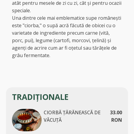
atât pentru mesele de zi cu zi, cât și pentru ocazii
speciale.
Una dintre cele mai emblematice supe românești
este "ciorba," o supă acră făcută de obicei cu o
varietate de ingrediente precum carne (vită,
porc, pui), legume (cartofi, morcovi, țelină) și
agenți de acrire cum ar fi oțetul sau tărâțele de
grâu fermentate.
TRADIȚIONALE
CIORBĂ ȚĂRĂNEASCĂ DE
33.00
VĂCUȚĂ
RON