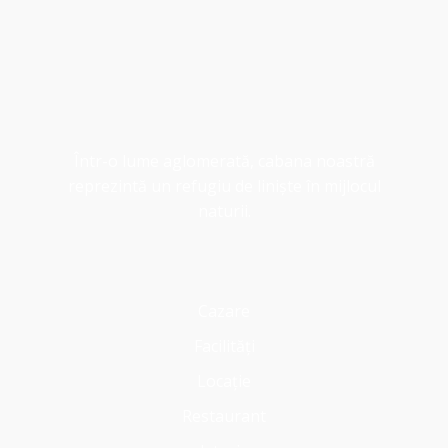
Într-o lume aglomerată, cabana noastră
reprezintă un refugiu de liniște în mijlocul
naturii.
Cazare
Facilități
Locație
Restaurant