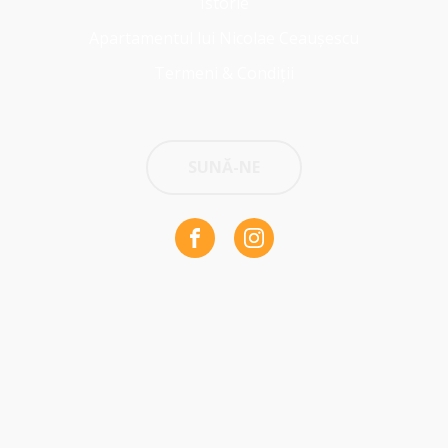
Istorie
Apartamentul lui Nicolae Ceaușescu
Termeni & Condiții
SUNĂ-NE